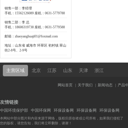
销售一部：李经理
手机：15562126089 座机：0631-5779788
销售二部：李 总
手机：18606319738 座机：0631-5779588
邮箱：zhaoyanghuaji01@foxmail.com
地址：山东省 威海市 环翠区 初村镇 翠山
街2-8号、2-9号
主营区域
北京
江苏
山东
天津
浙江
网站首页
|
关于我们
|
新闻动态
|
产品
友情链接
中国环境保护部
中国环保网
环保设备网
环保设备网
环保设备网
本网站中部分图片和内容来源于网络，版权归原创者或公司所有，如果我们侵犯了
您的版权，请您告知，我们将立即删除，谢谢！