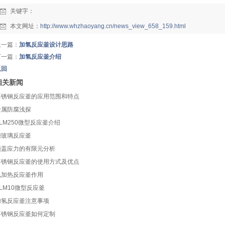
关键字：
本文网址：
http://www.whzhaoyang.cn/news_view_658_159.html
上一篇：
加氢反应釜设计思路
下一篇：
加氢反应釜介绍
返回
相关新闻
不锈钢反应釜的应用范围和特点
金属防腐浅探
LM250微型反应釜介绍
搪玻璃反应釜
顶盖应力的有限元分析
不锈钢反应釜的使用方式及优点
电加热反应釜作用
LM10微型反应釜
加氢反应釜注意事项
不锈钢反应釜如何定制