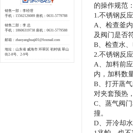
的操作规范
销售一部：李经理
1.不锈钢反
手机：15562126089 座机：0631-5779788
A、检查釜
销售二部：李 总
手机：18606319738 座机：0631-5779588
及阀门是否
邮箱：zhaoyanghuaji01@foxmail.com
B、检查水
地址：山东省 威海市 环翠区 初村镇 翠山
2.不锈钢反
街2-8号、2-9号
A、加料前
内，加料数
B、打开蒸
对夹套预热
C、蒸气阀
撞。
D、开冷却
1兆帕，也不