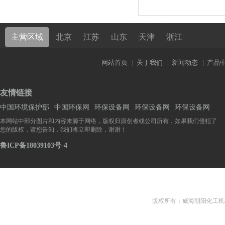
主营区域
北京
江苏
山东
天津
浙江
网站首页
|
关于我们
|
新闻动态
|
产品
友情链接
中国环境保护部
中国环保网
环保设备网
环保设备网
环保设备网
本网站中部分图片和内容来源于网络，版权归原创者或公司所有，如果我们侵犯了
您的版权，请您告知，我们将立即删除，谢谢！
鲁ICP备18039103号-4
版权所有：威海朝阳化工机械有限