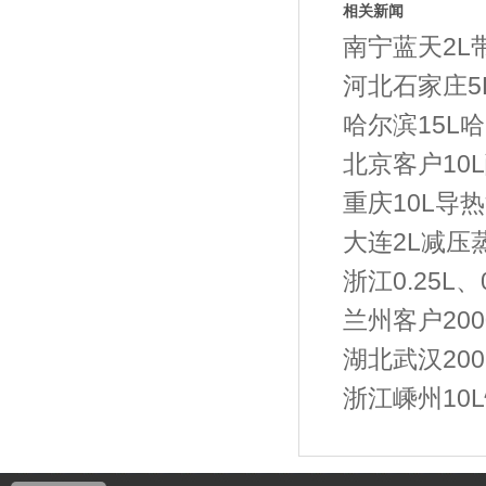
相关新闻
南宁蓝天2L
河北石家庄5
哈尔滨15L
北京客户10
重庆10L导
大连2L减压
浙江0.25L
兰州客户20
湖北武汉20
浙江嵊州10